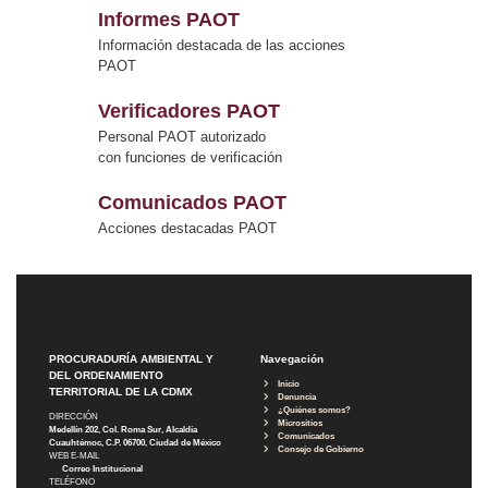
Informes PAOT
Información destacada de las acciones
PAOT
Verificadores PAOT
Personal PAOT autorizado
con funciones de verificación
Comunicados PAOT
Acciones destacadas PAOT
PROCURADURÍA AMBIENTAL Y
Navegación
DEL ORDENAMIENTO
Inicio
TERRITORIAL DE LA CDMX
Denuncia
¿Quiénes somos?
DIRECCIÓN
Micrositios
Medellín 202, Col. Roma Sur, Alcaldía
Comunicados
Cuauhtémoc, C.P. 06700, Ciudad de México
Consejo de Gobierno
WEB E-MAIL
Correo Institucional
TELÉFONO