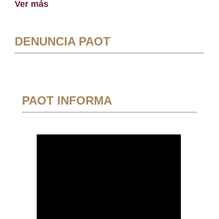
Ver más
DENUNCIA PAOT
PAOT INFORMA