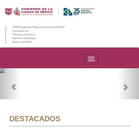
CDMX/Organismo Público Descentralizado/PAOT
Transparencia
Trámites y Servicios
Atención Ciudadana
Web e-mail PAOT
PAOT
Previous
Nex
DESTACADOS