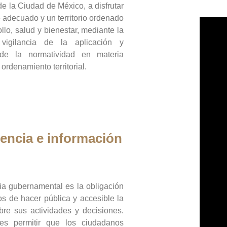
de la Ciudad de México, a disfrutar
 adecuado y un territorio ordenado
llo, salud y bienestar, mediante la
vigilancia de la aplicación y
 de la normatividad en materia
 ordenamiento territorial.
encia e información
ia gubernamental es la obligación
os de hacer pública y accesible la
bre sus actividades y decisiones.
es permitir que los ciudadanos