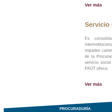
Ver más
Servicio 
Es consolid
interinstituci
imparten carre
de la Procura
servicio socia
PAOT ofrece.
Ver más
PROCURADURÍA