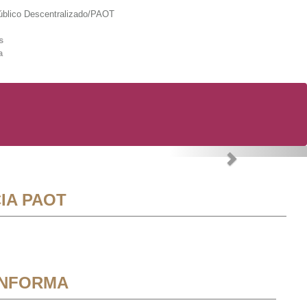
lico Descentralizado/PAOT
s
a
Next
IA PAOT
INFORMA