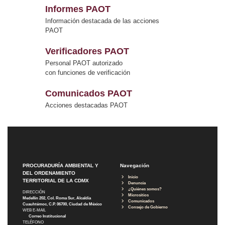
Informes PAOT
Información destacada de las acciones
PAOT
Verificadores PAOT
Personal PAOT autorizado
con funciones de verificación
Comunicados PAOT
Acciones destacadas PAOT
PROCURADURÍA AMBIENTAL Y
Navegación
DEL ORDENAMIENTO
Inicio
TERRITORIAL DE LA CDMX
Denuncia
¿Quiénes somos?
DIRECCIÓN
Micrositios
Medellín 202, Col. Roma Sur, Alcaldía
Comunicados
Cuauhtémoc, C.P. 06700, Ciudad de México
Consejo de Gobierno
WEB E-MAIL
Correo Institucional
TELÉFONO