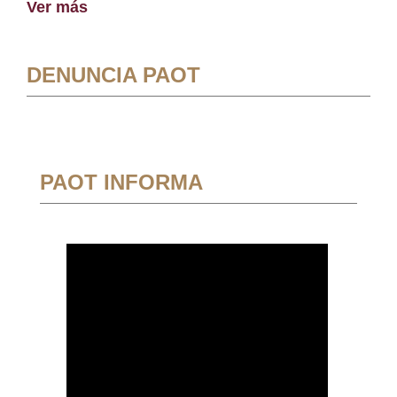
Ver más
DENUNCIA PAOT
PAOT INFORMA