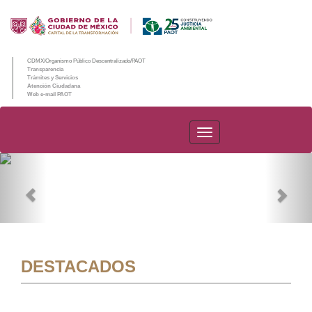
CDMX/Organismo Público Descentralizado/PAOT
Transparencia
Trámites y Servicios
Atención Ciudadana
Web e-mail PAOT
PAOT
Previous
Nex
DESTACADOS