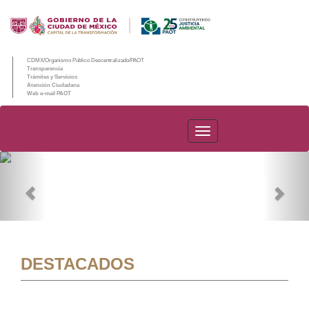
CDMX/Organismo Público Descentralizado/PAOT
Transparencia
Trámites y Servicios
Atención Ciudadana
Web e-mail PAOT
PAOT
Previous
Nex
DESTACADOS