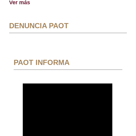
Ver más
DENUNCIA PAOT
PAOT INFORMA