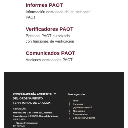
Informes PAOT
Información destacada de las acciones
PAOT
Verificadores PAOT
Personal PAOT autorizado
con funciones de verificación
Comunicados PAOT
Acciones destacadas PAOT
PROCURADURÍA AMBIENTAL Y
Navegación
DEL ORDENAMIENTO
Inicio
TERRITORIAL DE LA CDMX
Denuncia
¿Quiénes somos?
DIRECCIÓN
Micrositios
Medellín 202, Col. Roma Sur, Alcaldía
Comunicados
Cuauhtémoc, C.P. 06700, Ciudad de México
Consejo de Gobierno
WEB E-MAIL
Correo Institucional
TELÉFONO