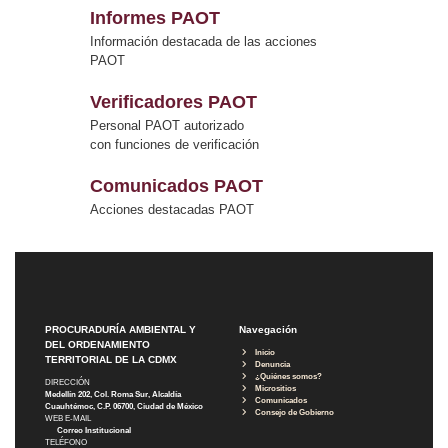
Informes PAOT
Información destacada de las acciones
PAOT
Verificadores PAOT
Personal PAOT autorizado
con funciones de verificación
Comunicados PAOT
Acciones destacadas PAOT
PROCURADURÍA AMBIENTAL Y
Navegación
DEL ORDENAMIENTO
Inicio
TERRITORIAL DE LA CDMX
Denuncia
¿Quiénes somos?
DIRECCIÓN
Micrositios
Medellín 202, Col. Roma Sur, Alcaldía
Comunicados
Cuauhtémoc, C.P. 06700, Ciudad de México
Consejo de Gobierno
WEB E-MAIL
Correo Institucional
TELÉFONO