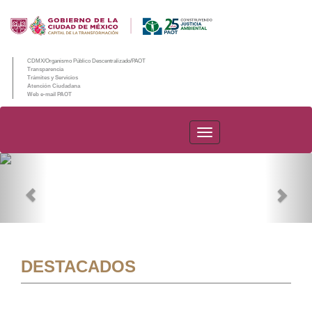
CDMX/Organismo Público Descentralizado/PAOT
Transparencia
Trámites y Servicios
Atención Ciudadana
Web e-mail PAOT
PAOT
Previous
Nex
DESTACADOS