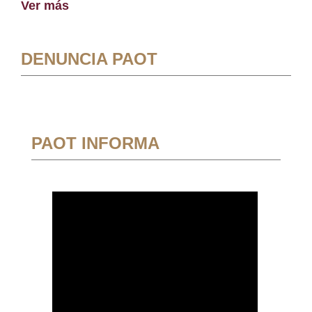
Ver más
DENUNCIA PAOT
PAOT INFORMA