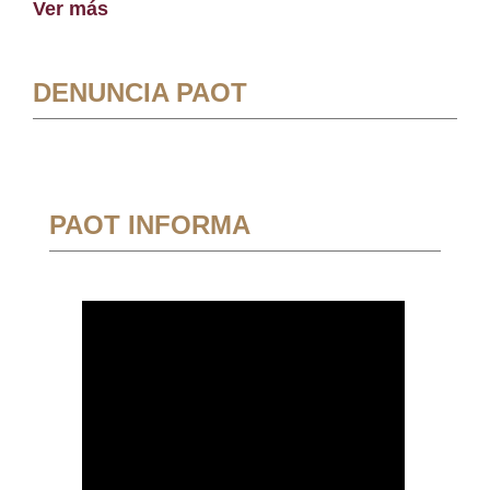
Ver más
DENUNCIA PAOT
PAOT INFORMA