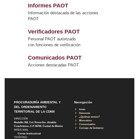
Informes PAOT
Información destacada de las acciones
PAOT
Verificadores PAOT
Personal PAOT autorizado
con funciones de verificación
Comunicados PAOT
Acciones destacadas PAOT
PROCURADURÍA AMBIENTAL Y
Navegación
DEL ORDENAMIENTO
Inicio
TERRITORIAL DE LA CDMX
Denuncia
¿Quiénes somos?
DIRECCIÓN
Micrositios
Medellín 202, Col. Roma Sur, Alcaldía
Comunicados
Cuauhtémoc, C.P. 06700, Ciudad de México
Consejo de Gobierno
WEB E-MAIL
Correo Institucional
TELÉFONO