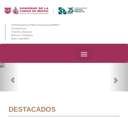
CDMX/Organismo Público Descentralizado/PAOT
Transparencia
Trámites y Servicios
Atención Ciudadana
Web e-mail PAOT
PAOT
Previous
Nex
DESTACADOS