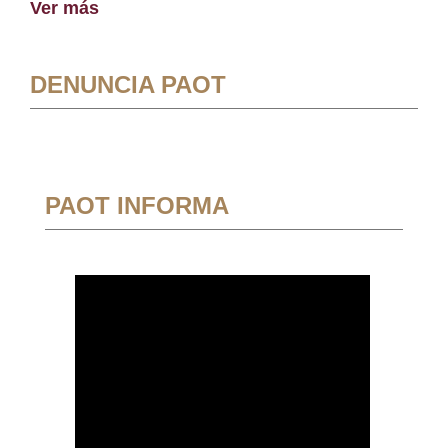
Ver más
DENUNCIA PAOT
PAOT INFORMA