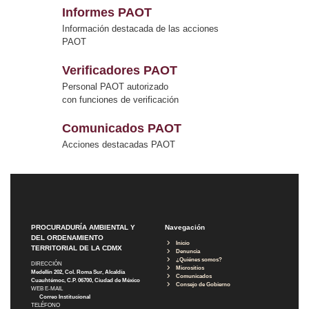
Informes PAOT
Información destacada de las acciones
PAOT
Verificadores PAOT
Personal PAOT autorizado
con funciones de verificación
Comunicados PAOT
Acciones destacadas PAOT
PROCURADURÍA AMBIENTAL Y
Navegación
DEL ORDENAMIENTO
Inicio
TERRITORIAL DE LA CDMX
Denuncia
¿Quiénes somos?
DIRECCIÓN
Micrositios
Medellín 202, Col. Roma Sur, Alcaldía
Comunicados
Cuauhtémoc, C.P. 06700, Ciudad de México
Consejo de Gobierno
WEB E-MAIL
Correo Institucional
TELÉFONO