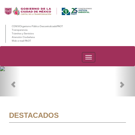
CDMX/Organismo Público Descentralizado/PAOT
Transparencia
Trámites y Servicios
Atención Ciudadana
Web e-mail PAOT
PAOT
Previous
Nex
DESTACADOS