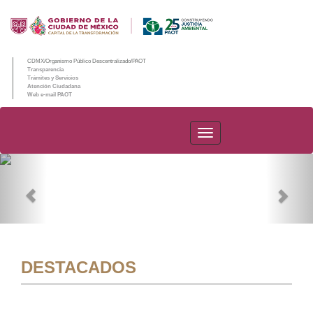
CDMX/Organismo Público Descentralizado/PAOT
Transparencia
Trámites y Servicios
Atención Ciudadana
Web e-mail PAOT
PAOT
Previous
Nex
DESTACADOS