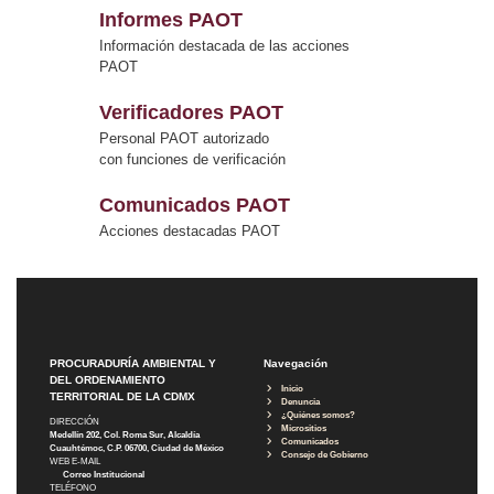
Informes PAOT
Información destacada de las acciones
PAOT
Verificadores PAOT
Personal PAOT autorizado
con funciones de verificación
Comunicados PAOT
Acciones destacadas PAOT
PROCURADURÍA AMBIENTAL Y
Navegación
DEL ORDENAMIENTO
Inicio
TERRITORIAL DE LA CDMX
Denuncia
¿Quiénes somos?
DIRECCIÓN
Micrositios
Medellín 202, Col. Roma Sur, Alcaldía
Comunicados
Cuauhtémoc, C.P. 06700, Ciudad de México
Consejo de Gobierno
WEB E-MAIL
Correo Institucional
TELÉFONO