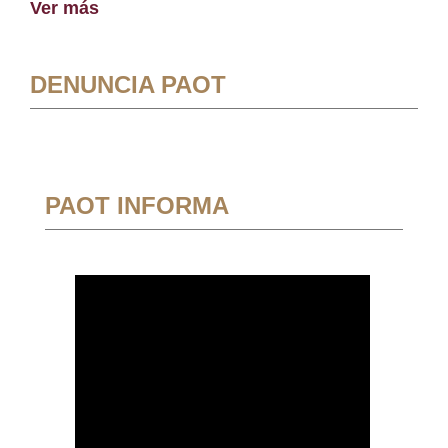
Ver más
DENUNCIA PAOT
PAOT INFORMA