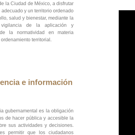
de la Ciudad de México, a disfrutar
 adecuado y un territorio ordenado
llo, salud y bienestar, mediante la
vigilancia de la aplicación y
 de la normatividad en materia
 ordenamiento territorial.
encia e información
ia gubernamental es la obligación
os de hacer pública y accesible la
bre sus actividades y decisiones.
es permitir que los ciudadanos