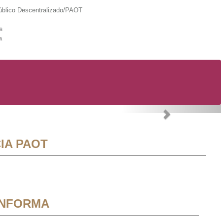
lico Descentralizado/PAOT
s
a
Next
IA PAOT
INFORMA