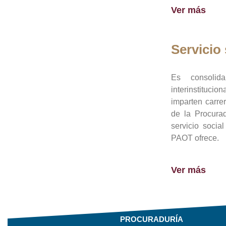
Ver más
Servicio 
Es consolid
interinstituci
imparten carre
de la Procura
servicio socia
PAOT ofrece.
Ver más
PROCURADURÍA