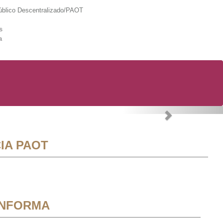
lico Descentralizado/PAOT
s
a
Next
IA PAOT
INFORMA