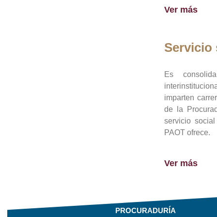
Ver más
Servicio 
Es consolid
interinstituci
imparten carre
de la Procura
servicio socia
PAOT ofrece.
Ver más
PROCURADURÍA