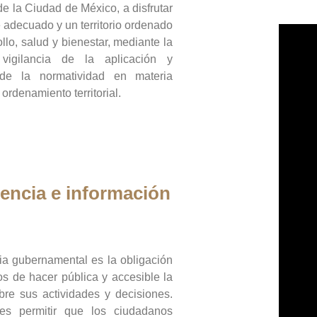
de la Ciudad de México, a disfrutar
 adecuado y un territorio ordenado
llo, salud y bienestar, mediante la
vigilancia de la aplicación y
 de la normatividad en materia
 ordenamiento territorial.
encia e información
ia gubernamental es la obligación
os de hacer pública y accesible la
bre sus actividades y decisiones.
es permitir que los ciudadanos