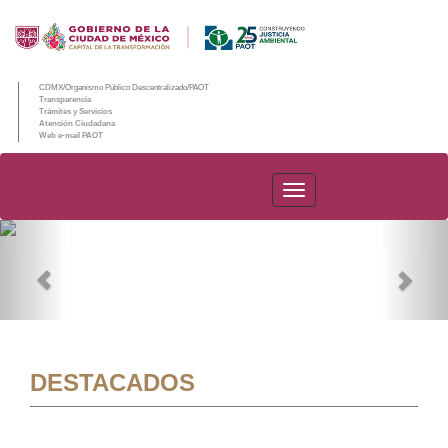
CDMX/Organismo Público Descentralizado/PAOT
Transparencia
Trámites y Servicios
Atención Ciudadana
Web e-mail PAOT
PAOT
Previous
Nex
DESTACADOS