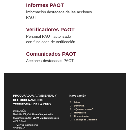
Informes PAOT
Información destacada de las acciones
PAOT
Verificadores PAOT
Personal PAOT autorizado
con funciones de verificación
Comunicados PAOT
Acciones destacadas PAOT
PROCURADURÍA AMBIENTAL Y
Navegación
DEL ORDENAMIENTO
Inicio
TERRITORIAL DE LA CDMX
Denuncia
¿Quiénes somos?
DIRECCIÓN
Micrositios
Medellín 202, Col. Roma Sur, Alcaldía
Comunicados
Cuauhtémoc, C.P. 06700, Ciudad de México
Consejo de Gobierno
WEB E-MAIL
Correo Institucional
TELÉFONO