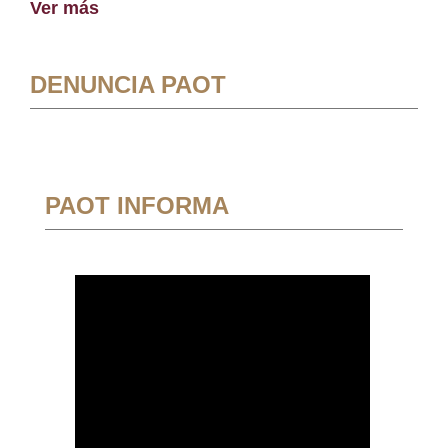
Ver más
DENUNCIA PAOT
PAOT INFORMA