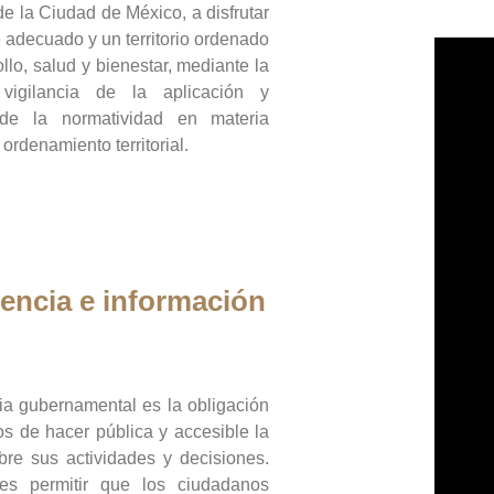
de la Ciudad de México, a disfrutar
 adecuado y un territorio ordenado
llo, salud y bienestar, mediante la
vigilancia de la aplicación y
 de la normatividad en materia
 ordenamiento territorial.
encia e información
ia gubernamental es la obligación
os de hacer pública y accesible la
bre sus actividades y decisiones.
es permitir que los ciudadanos