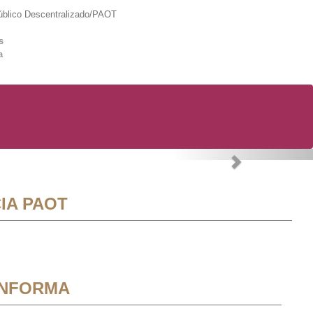
lico Descentralizado/PAOT
s
a
Next
IA PAOT
INFORMA