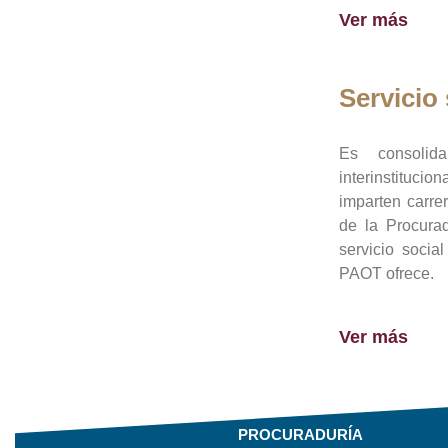
Ver más
Servicio 
Es consolid
interinstituci
imparten carre
de la Procura
servicio socia
PAOT ofrece.
Ver más
PROCURADURÍA