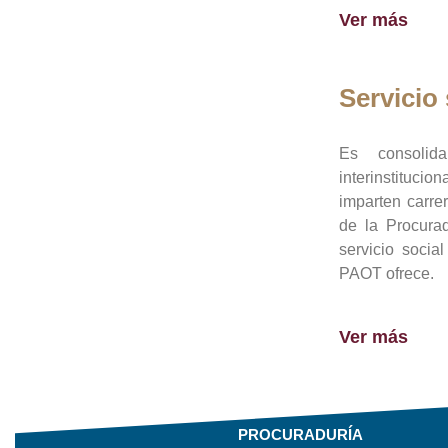
Ver más
Servicio 
Es consolid
interinstituci
imparten carre
de la Procura
servicio socia
PAOT ofrece.
Ver más
PROCURADURÍA