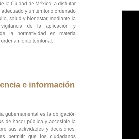
de la Ciudad de México, a disfrutar
 adecuado y un territorio ordenado
llo, salud y bienestar, mediante la
vigilancia de la aplicación y
 de la normatividad en materia
 ordenamiento territorial.
encia e información
ia gubernamental es la obligación
os de hacer pública y accesible la
bre sus actividades y decisiones.
es permitir que los ciudadanos