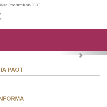
lico Descentralizado/PAOT
s
a
Next
IA PAOT
INFORMA