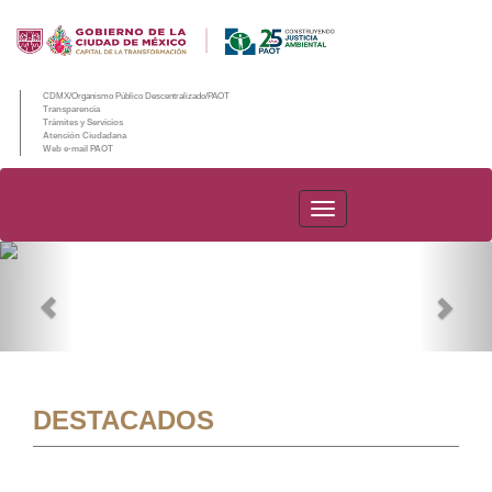
CDMX/Organismo Público Descentralizado/PAOT
Transparencia
Trámites y Servicios
Atención Ciudadana
Web e-mail PAOT
PAOT
Previous
Nex
DESTACADOS