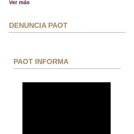
Ver más
DENUNCIA PAOT
PAOT INFORMA