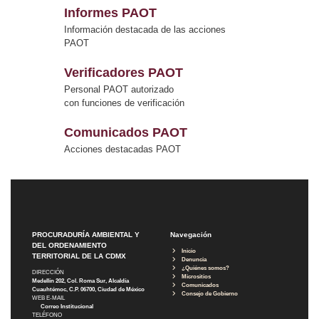
Informes PAOT
Información destacada de las acciones
PAOT
Verificadores PAOT
Personal PAOT autorizado
con funciones de verificación
Comunicados PAOT
Acciones destacadas PAOT
PROCURADURÍA AMBIENTAL Y
Navegación
DEL ORDENAMIENTO
Inicio
TERRITORIAL DE LA CDMX
Denuncia
¿Quiénes somos?
DIRECCIÓN
Micrositios
Medellín 202, Col. Roma Sur, Alcaldía
Comunicados
Cuauhtémoc, C.P. 06700, Ciudad de México
Consejo de Gobierno
WEB E-MAIL
Correo Institucional
TELÉFONO