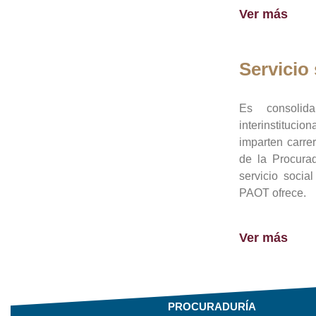
Ver más
Servicio 
Es consolid
interinstituci
imparten carre
de la Procura
servicio socia
PAOT ofrece.
Ver más
PROCURADURÍA