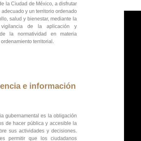
de la Ciudad de México, a disfrutar
 adecuado y un territorio ordenado
llo, salud y bienestar, mediante la
vigilancia de la aplicación y
 de la normatividad en materia
 ordenamiento territorial.
encia e información
ia gubernamental es la obligación
os de hacer pública y accesible la
bre sus actividades y decisiones.
es permitir que los ciudadanos