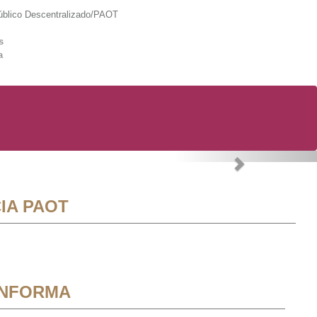
lico Descentralizado/PAOT
s
a
Next
IA PAOT
INFORMA