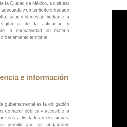
de la Ciudad de México, a disfrutar
 adecuado y un territorio ordenado
llo, salud y bienestar, mediante la
vigilancia de la aplicación y
 de la normatividad en materia
 ordenamiento territorial.
encia e información
ia gubernamental es la obligación
os de hacer pública y accesible la
bre sus actividades y decisiones.
es permitir que los ciudadanos