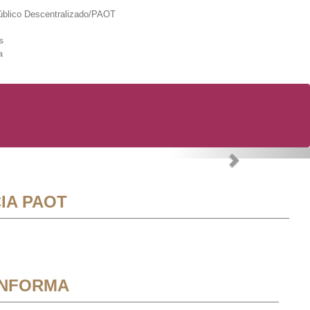
lico Descentralizado/PAOT
s
a
Next
IA PAOT
INFORMA