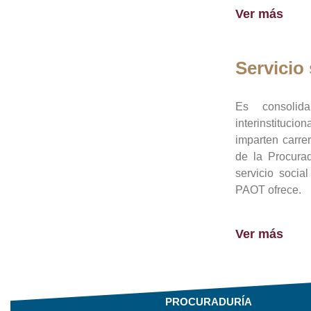
Ver más
Servicio 
Es consolid
interinstituci
imparten carre
de la Procura
servicio socia
PAOT ofrece.
Ver más
PROCURADURÍA