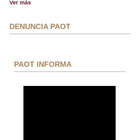
Ver más
DENUNCIA PAOT
PAOT INFORMA