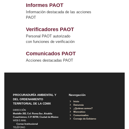
Informes PAOT
Información destacada de las acciones
PAOT
Verificadores PAOT
Personal PAOT autorizado
con funciones de verificación
Comunicados PAOT
Acciones destacadas PAOT
PROCURADURÍA AMBIENTAL Y
Navegación
DEL ORDENAMIENTO
Inicio
TERRITORIAL DE LA CDMX
Denuncia
¿Quiénes somos?
DIRECCIÓN
Micrositios
Medellín 202, Col. Roma Sur, Alcaldía
Comunicados
Cuauhtémoc, C.P. 06700, Ciudad de México
Consejo de Gobierno
WEB E-MAIL
Correo Institucional
TELÉFONO