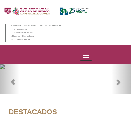
CDMX/Organismo Público Descentralizado/PAOT
Transparencia
Trámites y Servicios
Atención Ciudadana
Web e-mail PAOT
PAOT
Previous
Nex
DESTACADOS