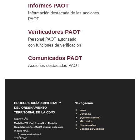
Informes PAOT
Información destacada de las acciones
PAOT
Verificadores PAOT
Personal PAOT autorizado
con funciones de verificación
Comunicados PAOT
Acciones destacadas PAOT
PROCURADURÍA AMBIENTAL Y
Navegación
DEL ORDENAMIENTO
Inicio
TERRITORIAL DE LA CDMX
Denuncia
¿Quiénes somos?
DIRECCIÓN
Micrositios
Medellín 202, Col. Roma Sur, Alcaldía
Comunicados
Cuauhtémoc, C.P. 06700, Ciudad de México
Consejo de Gobierno
WEB E-MAIL
Correo Institucional
TELÉFONO