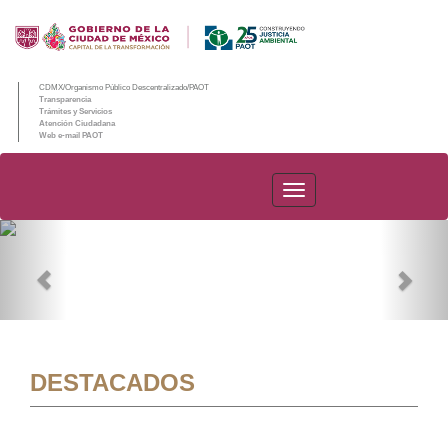
CDMX/Organismo Público Descentralizado/PAOT
Transparencia
Trámites y Servicios
Atención Ciudadana
Web e-mail PAOT
PAOT
Previous
Nex
DESTACADOS