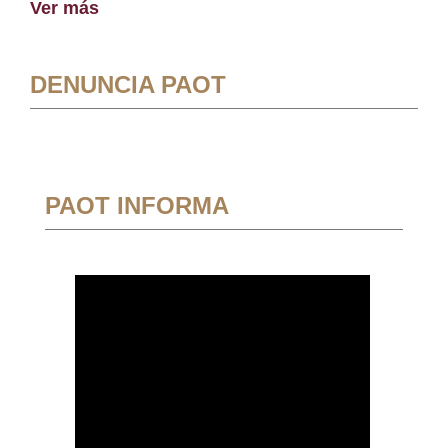
Ver más
DENUNCIA PAOT
PAOT INFORMA