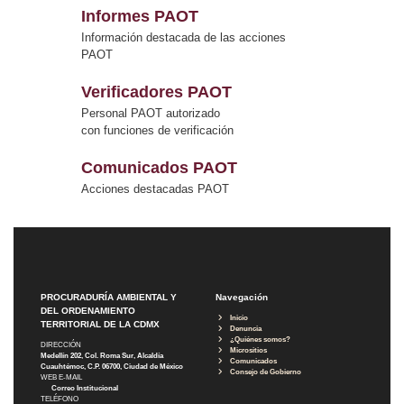
Informes PAOT
Información destacada de las acciones
PAOT
Verificadores PAOT
Personal PAOT autorizado
con funciones de verificación
Comunicados PAOT
Acciones destacadas PAOT
PROCURADURÍA AMBIENTAL Y
Navegación
DEL ORDENAMIENTO
Inicio
TERRITORIAL DE LA CDMX
Denuncia
¿Quiénes somos?
DIRECCIÓN
Micrositios
Medellín 202, Col. Roma Sur, Alcaldía
Comunicados
Cuauhtémoc, C.P. 06700, Ciudad de México
Consejo de Gobierno
WEB E-MAIL
Correo Institucional
TELÉFONO