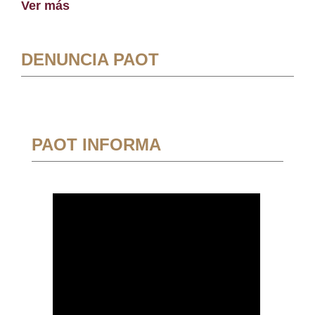
Ver más
DENUNCIA PAOT
PAOT INFORMA