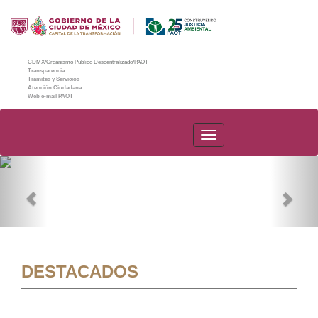
CDMX/Organismo Público Descentralizado/PAOT
Transparencia
Trámites y Servicios
Atención Ciudadana
Web e-mail PAOT
PAOT
Previous
Nex
DESTACADOS