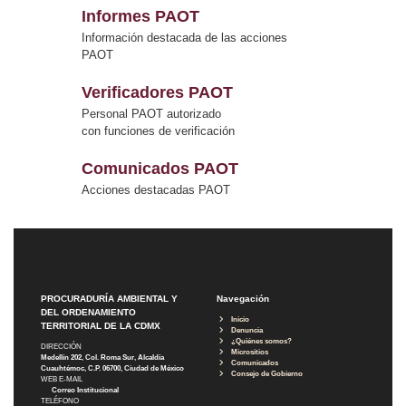
Informes PAOT
Información destacada de las acciones
PAOT
Verificadores PAOT
Personal PAOT autorizado
con funciones de verificación
Comunicados PAOT
Acciones destacadas PAOT
PROCURADURÍA AMBIENTAL Y
Navegación
DEL ORDENAMIENTO
Inicio
TERRITORIAL DE LA CDMX
Denuncia
¿Quiénes somos?
DIRECCIÓN
Micrositios
Medellín 202, Col. Roma Sur, Alcaldía
Comunicados
Cuauhtémoc, C.P. 06700, Ciudad de México
Consejo de Gobierno
WEB E-MAIL
Correo Institucional
TELÉFONO