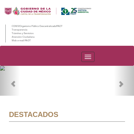
CDMX/Organismo Público Descentralizado/PAOT
Transparencia
Trámites y Servicios
Atención Ciudadana
Web e-mail PAOT
PAOT
Previous
Nex
DESTACADOS