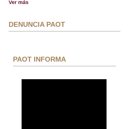
Ver más
DENUNCIA PAOT
PAOT INFORMA