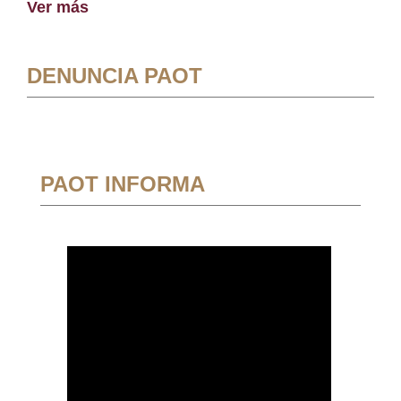
Ver más
DENUNCIA PAOT
PAOT INFORMA