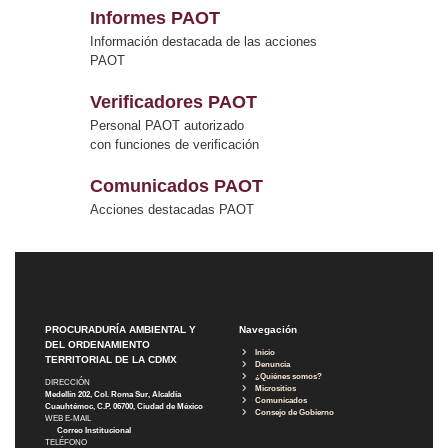
Informes PAOT
Información destacada de las acciones
PAOT
Verificadores PAOT
Personal PAOT autorizado
con funciones de verificación
Comunicados PAOT
Acciones destacadas PAOT
PROCURADURÍA AMBIENTAL Y
Navegación
DEL ORDENAMIENTO
Inicio
TERRITORIAL DE LA CDMX
Denuncia
¿Quiénes somos?
DIRECCIÓN
Micrositios
Medellín 202, Col. Roma Sur, Alcaldía
Comunicados
Cuauhtémoc, C.P. 06700, Ciudad de México
Consejo de Gobierno
WEB E-MAIL
Correo Institucional
TELÉFONO