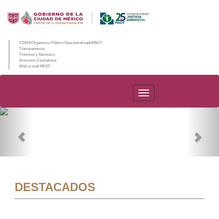
CDMX/Organismo Público Descentralizado/PAOT
Transparencia
Trámites y Servicios
Atención Ciudadana
Web e-mail PAOT
PAOT
Previous
Nex
DESTACADOS