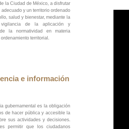
de la Ciudad de México, a disfrutar
 adecuado y un territorio ordenado
llo, salud y bienestar, mediante la
vigilancia de la aplicación y
 de la normatividad en materia
 ordenamiento territorial.
encia e información
ia gubernamental es la obligación
os de hacer pública y accesible la
bre sus actividades y decisiones.
es permitir que los ciudadanos