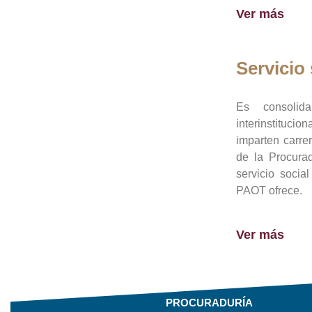
Ver más
Servicio 
Es consolid
interinstituci
imparten carre
de la Procura
servicio socia
PAOT ofrece.
Ver más
PROCURADURÍA