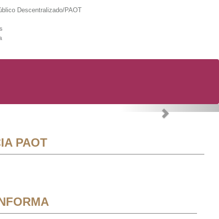
lico Descentralizado/PAOT
s
a
Next
IA PAOT
INFORMA