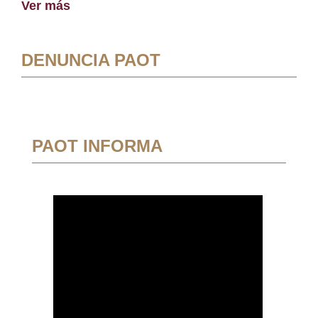
Ver más
DENUNCIA PAOT
PAOT INFORMA