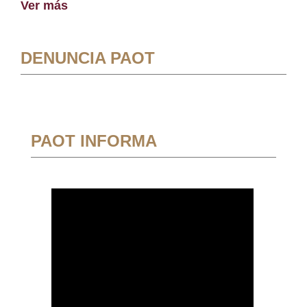
Ver más
DENUNCIA PAOT
PAOT INFORMA