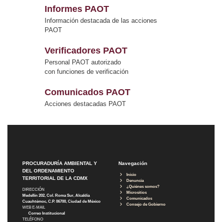
Informes PAOT
Información destacada de las acciones
PAOT
Verificadores PAOT
Personal PAOT autorizado
con funciones de verificación
Comunicados PAOT
Acciones destacadas PAOT
PROCURADURÍA AMBIENTAL Y
Navegación
DEL ORDENAMIENTO
Inicio
TERRITORIAL DE LA CDMX
Denuncia
¿Quiénes somos?
DIRECCIÓN
Micrositios
Medellín 202, Col. Roma Sur, Alcaldía
Comunicados
Cuauhtémoc, C.P. 06700, Ciudad de México
Consejo de Gobierno
WEB E-MAIL
Correo Institucional
TELÉFONO