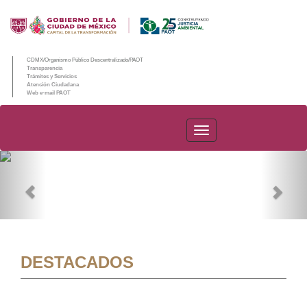
CDMX/Organismo Público Descentralizado/PAOT
Transparencia
Trámites y Servicios
Atención Ciudadana
Web e-mail PAOT
PAOT
Previous
Nex
DESTACADOS