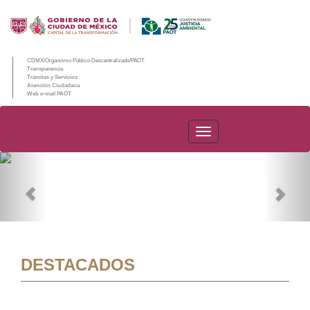
CDMX/Organismo Público Descentralizado/PAOT
Transparencia
Trámites y Servicios
Atención Ciudadana
Web e-mail PAOT
PAOT
Previous
Nex
DESTACADOS