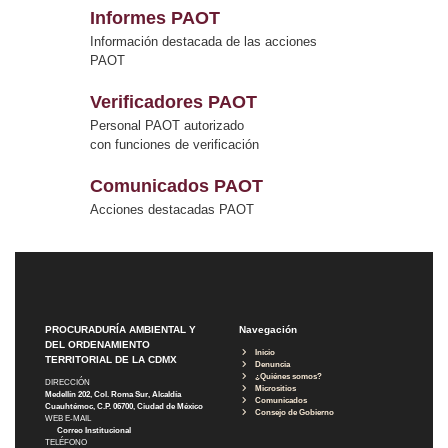
Informes PAOT
Información destacada de las acciones
PAOT
Verificadores PAOT
Personal PAOT autorizado
con funciones de verificación
Comunicados PAOT
Acciones destacadas PAOT
PROCURADURÍA AMBIENTAL Y
Navegación
DEL ORDENAMIENTO
Inicio
TERRITORIAL DE LA CDMX
Denuncia
¿Quiénes somos?
DIRECCIÓN
Micrositios
Medellín 202, Col. Roma Sur, Alcaldía
Comunicados
Cuauhtémoc, C.P. 06700, Ciudad de México
Consejo de Gobierno
WEB E-MAIL
Correo Institucional
TELÉFONO