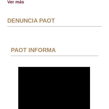
Ver más
DENUNCIA PAOT
PAOT INFORMA