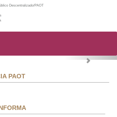
lico Descentralizado/PAOT
s
a
Next
IA PAOT
INFORMA