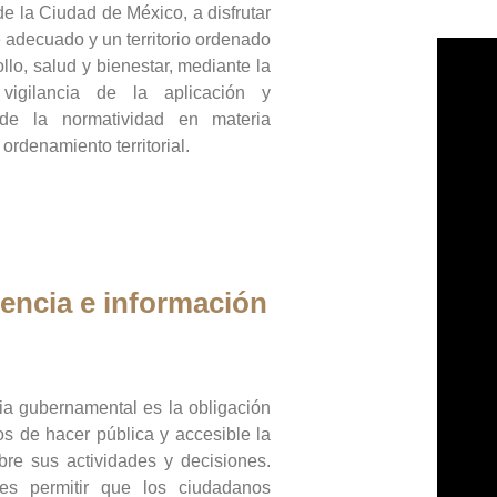
de la Ciudad de México, a disfrutar
 adecuado y un territorio ordenado
llo, salud y bienestar, mediante la
vigilancia de la aplicación y
 de la normatividad en materia
 ordenamiento territorial.
encia e información
ia gubernamental es la obligación
os de hacer pública y accesible la
bre sus actividades y decisiones.
es permitir que los ciudadanos