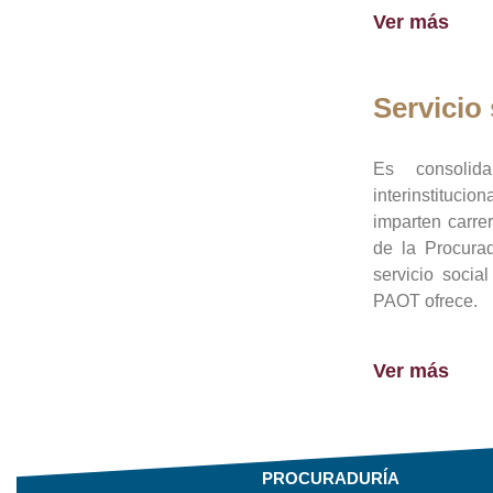
Ver más
Servicio 
Es consolid
interinstituci
imparten carre
de la Procura
servicio socia
PAOT ofrece.
Ver más
PROCURADURÍA