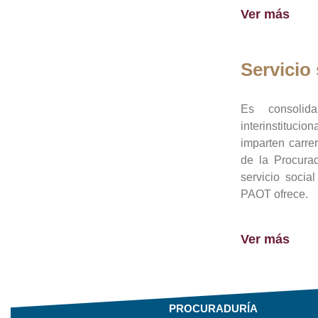
Ver más
Servicio 
Es consolid
interinstituci
imparten carre
de la Procura
servicio socia
PAOT ofrece.
Ver más
PROCURADURÍA