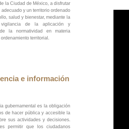
de la Ciudad de México, a disfrutar
 adecuado y un territorio ordenado
llo, salud y bienestar, mediante la
vigilancia de la aplicación y
 de la normatividad en materia
 ordenamiento territorial.
encia e información
ia gubernamental es la obligación
os de hacer pública y accesible la
bre sus actividades y decisiones.
es permitir que los ciudadanos