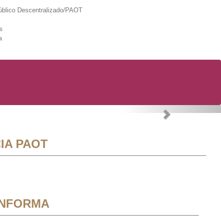
lico Descentralizado/PAOT
s
a
Next
IA PAOT
INFORMA