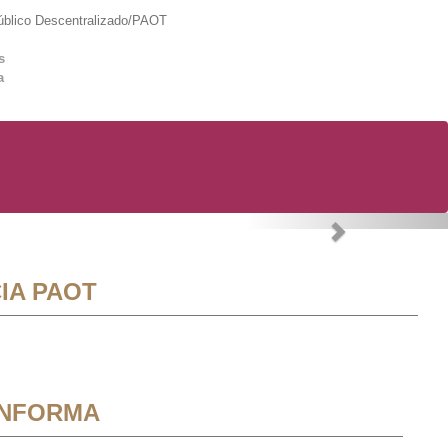
lico Descentralizado/PAOT
s
a
Next
IA PAOT
INFORMA