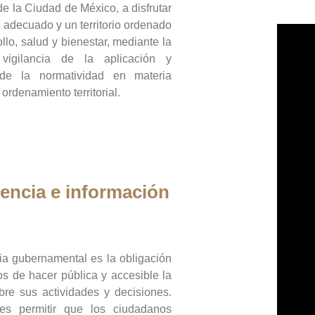
de la Ciudad de México, a disfrutar
 adecuado y un territorio ordenado
llo, salud y bienestar, mediante la
vigilancia de la aplicación y
 de la normatividad en materia
 ordenamiento territorial.
encia e información
ia gubernamental es la obligación
os de hacer pública y accesible la
bre sus actividades y decisiones.
es permitir que los ciudadanos