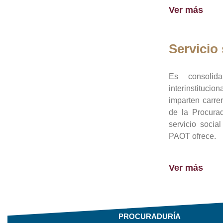
Ver más
Servicio 
Es consolid
interinstituci
imparten carre
de la Procura
servicio socia
PAOT ofrece.
Ver más
PROCURADURÍA