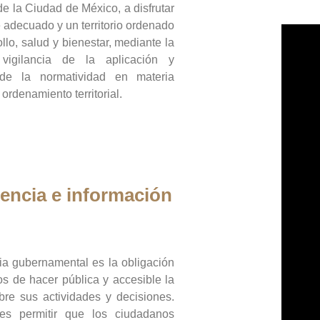
de la Ciudad de México, a disfrutar
 adecuado y un territorio ordenado
llo, salud y bienestar, mediante la
vigilancia de la aplicación y
 de la normatividad en materia
 ordenamiento territorial.
encia e información
ia gubernamental es la obligación
os de hacer pública y accesible la
bre sus actividades y decisiones.
es permitir que los ciudadanos