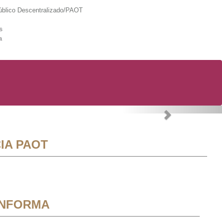
lico Descentralizado/PAOT
s
a
Next
IA PAOT
INFORMA