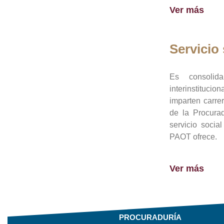
Ver más
Servicio 
Es consolid
interinstituci
imparten carre
de la Procura
servicio socia
PAOT ofrece.
Ver más
PROCURADURÍA