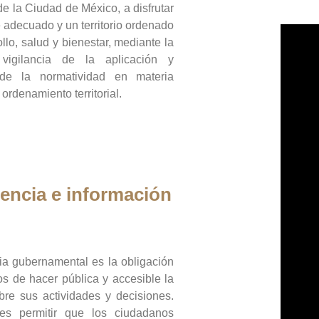
de la Ciudad de México, a disfrutar
 adecuado y un territorio ordenado
llo, salud y bienestar, mediante la
vigilancia de la aplicación y
 de la normatividad en materia
 ordenamiento territorial.
encia e información
ia gubernamental es la obligación
os de hacer pública y accesible la
bre sus actividades y decisiones.
es permitir que los ciudadanos