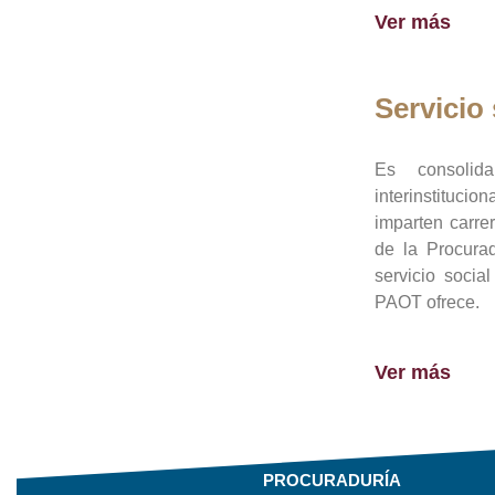
Ver más
Servicio 
Es consolid
interinstituci
imparten carre
de la Procura
servicio socia
PAOT ofrece.
Ver más
PROCURADURÍA