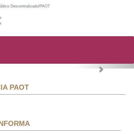
lico Descentralizado/PAOT
s
a
Next
IA PAOT
INFORMA