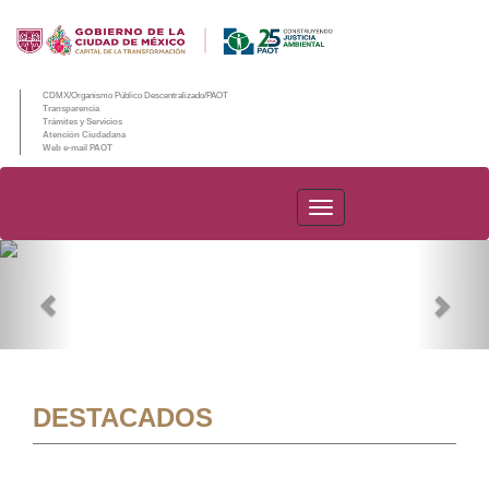
CDMX/Organismo Público Descentralizado/PAOT
Transparencia
Trámites y Servicios
Atención Ciudadana
Web e-mail PAOT
PAOT
Previous
Nex
DESTACADOS