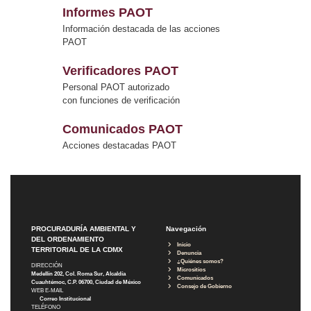
Informes PAOT
Información destacada de las acciones
PAOT
Verificadores PAOT
Personal PAOT autorizado
con funciones de verificación
Comunicados PAOT
Acciones destacadas PAOT
PROCURADURÍA AMBIENTAL Y
Navegación
DEL ORDENAMIENTO
Inicio
TERRITORIAL DE LA CDMX
Denuncia
¿Quiénes somos?
DIRECCIÓN
Micrositios
Medellín 202, Col. Roma Sur, Alcaldía
Comunicados
Cuauhtémoc, C.P. 06700, Ciudad de México
Consejo de Gobierno
WEB E-MAIL
Correo Institucional
TELÉFONO