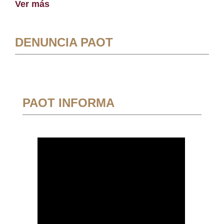
Ver más
DENUNCIA PAOT
PAOT INFORMA