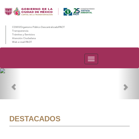
CDMX/Organismo Público Descentralizado/PAOT
Transparencia
Trámites y Servicios
Atención Ciudadana
Web e-mail PAOT
PAOT
Previous
Nex
DESTACADOS