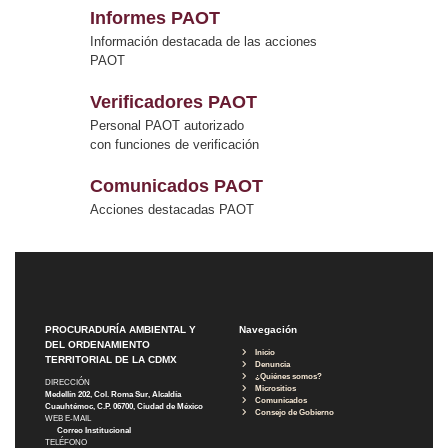
Informes PAOT
Información destacada de las acciones
PAOT
Verificadores PAOT
Personal PAOT autorizado
con funciones de verificación
Comunicados PAOT
Acciones destacadas PAOT
PROCURADURÍA AMBIENTAL Y
Navegación
DEL ORDENAMIENTO
Inicio
TERRITORIAL DE LA CDMX
Denuncia
¿Quiénes somos?
DIRECCIÓN
Micrositios
Medellín 202, Col. Roma Sur, Alcaldía
Comunicados
Cuauhtémoc, C.P. 06700, Ciudad de México
Consejo de Gobierno
WEB E-MAIL
Correo Institucional
TELÉFONO