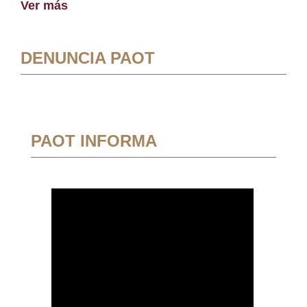
Ver más
DENUNCIA PAOT
PAOT INFORMA