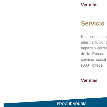
Ver más
Servicio 
Es consolid
interinstituci
imparten carre
de la Procura
servicio socia
PAOT ofrece.
Ver más
PROCURADURÍA