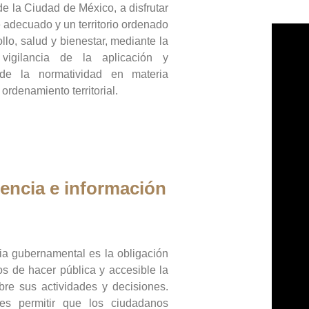
de la Ciudad de México, a disfrutar
 adecuado y un territorio ordenado
llo, salud y bienestar, mediante la
vigilancia de la aplicación y
 de la normatividad en materia
 ordenamiento territorial.
encia e información
ia gubernamental es la obligación
os de hacer pública y accesible la
bre sus actividades y decisiones.
es permitir que los ciudadanos