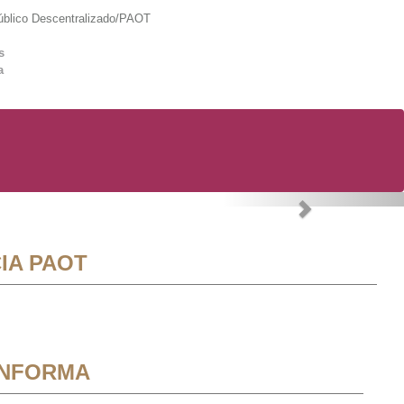
lico Descentralizado/PAOT
s
a
Next
IA PAOT
INFORMA