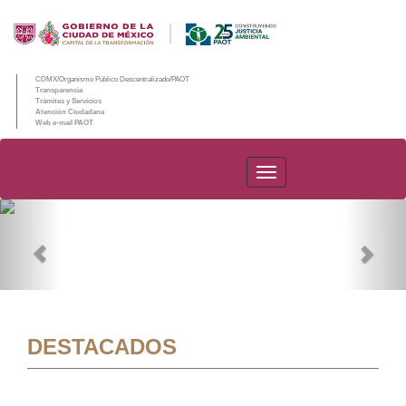
CDMX/Organismo Público Descentralizado/PAOT
Transparencia
Trámites y Servicios
Atención Ciudadana
Web e-mail PAOT
PAOT
Previous
Nex
DESTACADOS