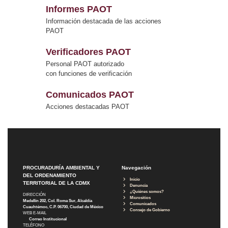
Informes PAOT
Información destacada de las acciones
PAOT
Verificadores PAOT
Personal PAOT autorizado
con funciones de verificación
Comunicados PAOT
Acciones destacadas PAOT
PROCURADURÍA AMBIENTAL Y
Navegación
DEL ORDENAMIENTO
Inicio
TERRITORIAL DE LA CDMX
Denuncia
¿Quiénes somos?
DIRECCIÓN
Micrositios
Medellín 202, Col. Roma Sur, Alcaldía
Comunicados
Cuauhtémoc, C.P. 06700, Ciudad de México
Consejo de Gobierno
WEB E-MAIL
Correo Institucional
TELÉFONO