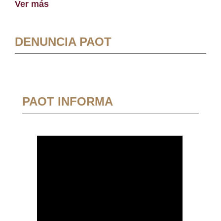
Ver más
DENUNCIA PAOT
PAOT INFORMA