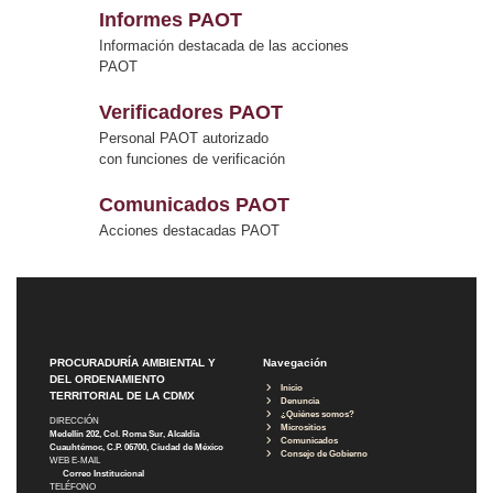
Informes PAOT
Información destacada de las acciones
PAOT
Verificadores PAOT
Personal PAOT autorizado
con funciones de verificación
Comunicados PAOT
Acciones destacadas PAOT
PROCURADURÍA AMBIENTAL Y
Navegación
DEL ORDENAMIENTO
Inicio
TERRITORIAL DE LA CDMX
Denuncia
¿Quiénes somos?
DIRECCIÓN
Micrositios
Medellín 202, Col. Roma Sur, Alcaldía
Comunicados
Cuauhtémoc, C.P. 06700, Ciudad de México
Consejo de Gobierno
WEB E-MAIL
Correo Institucional
TELÉFONO