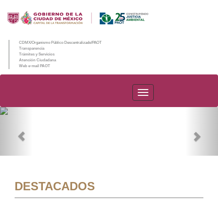
CDMX/Organismo Público Descentralizado/PAOT
Transparencia
Trámites y Servicios
Atención Ciudadana
Web e-mail PAOT
PAOT
Previous
Nex
DESTACADOS