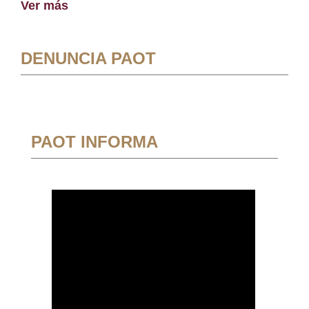
Ver más
DENUNCIA PAOT
PAOT INFORMA