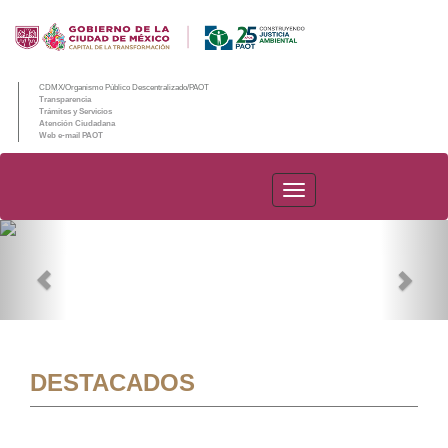
CDMX/Organismo Público Descentralizado/PAOT
Transparencia
Trámites y Servicios
Atención Ciudadana
Web e-mail PAOT
PAOT
Previous
Nex
DESTACADOS