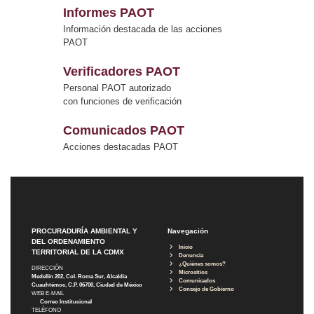
Informes PAOT
Información destacada de las acciones
PAOT
Verificadores PAOT
Personal PAOT autorizado
con funciones de verificación
Comunicados PAOT
Acciones destacadas PAOT
PROCURADURÍA AMBIENTAL Y
Navegación
DEL ORDENAMIENTO
Inicio
TERRITORIAL DE LA CDMX
Denuncia
¿Quiénes somos?
DIRECCIÓN
Micrositios
Medellín 202, Col. Roma Sur, Alcaldía
Comunicados
Cuauhtémoc, C.P. 06700, Ciudad de México
Consejo de Gobierno
WEB E-MAIL
Correo Institucional
TELÉFONO