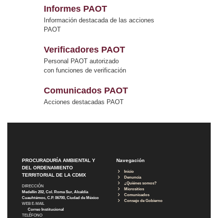
Informes PAOT
Información destacada de las acciones
PAOT
Verificadores PAOT
Personal PAOT autorizado
con funciones de verificación
Comunicados PAOT
Acciones destacadas PAOT
PROCURADURÍA AMBIENTAL Y
Navegación
DEL ORDENAMIENTO
Inicio
TERRITORIAL DE LA CDMX
Denuncia
¿Quiénes somos?
DIRECCIÓN
Micrositios
Medellín 202, Col. Roma Sur, Alcaldía
Comunicados
Cuauhtémoc, C.P. 06700, Ciudad de México
Consejo de Gobierno
WEB E-MAIL
Correo Institucional
TELÉFONO