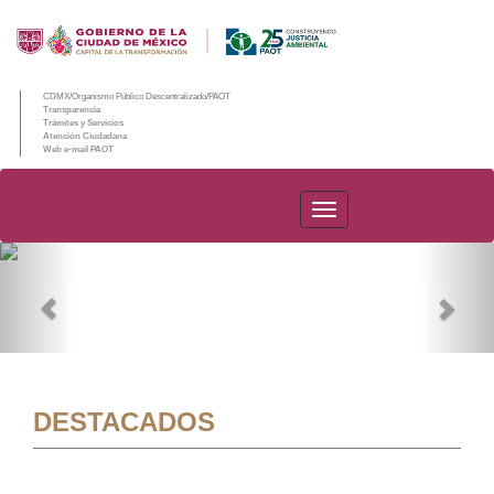
CDMX/Organismo Público Descentralizado/PAOT
Transparencia
Trámites y Servicios
Atención Ciudadana
Web e-mail PAOT
PAOT
Previous
Nex
DESTACADOS