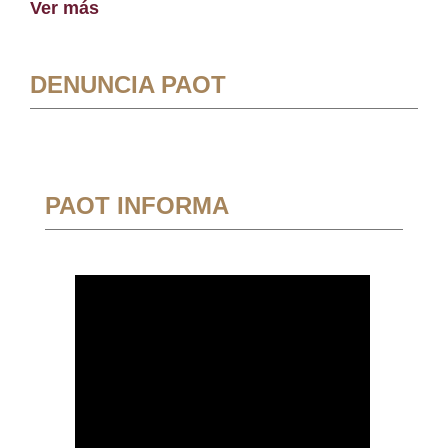
Ver más
DENUNCIA PAOT
PAOT INFORMA