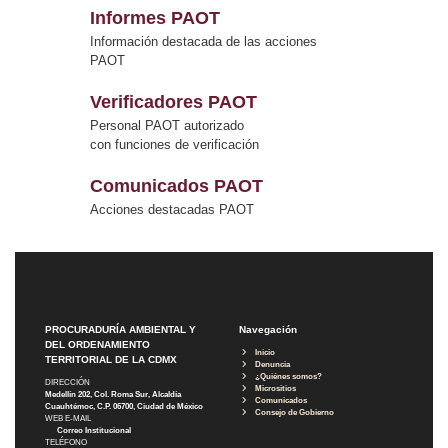
Informes PAOT
Información destacada de las acciones
PAOT
Verificadores PAOT
Personal PAOT autorizado
con funciones de verificación
Comunicados PAOT
Acciones destacadas PAOT
PROCURADURÍA AMBIENTAL Y
Navegación
DEL ORDENAMIENTO
Inicio
TERRITORIAL DE LA CDMX
Denuncia
¿Quiénes somos?
DIRECCIÓN
Micrositios
Medellín 202, Col. Roma Sur, Alcaldía
Comunicados
Cuauhtémoc, C.P. 06700, Ciudad de México
Consejo de Gobierno
WEB E-MAIL
Correo Institucional
TELÉFONO