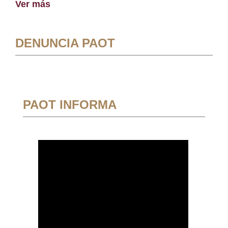
Ver más
DENUNCIA PAOT
PAOT INFORMA