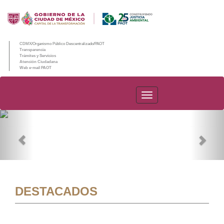
CDMX/Organismo Público Descentralizado/PAOT
Transparencia
Trámites y Servicios
Atención Ciudadana
Web e-mail PAOT
PAOT
Previous
Nex
DESTACADOS