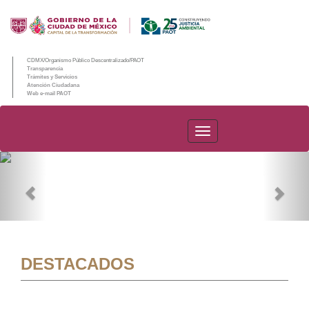
CDMX/Organismo Público Descentralizado/PAOT
Transparencia
Trámites y Servicios
Atención Ciudadana
Web e-mail PAOT
PAOT
Previous
Nex
DESTACADOS