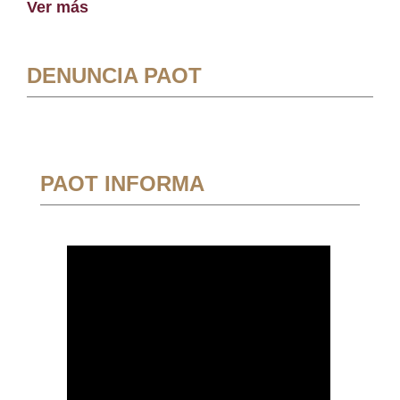
Ver más
DENUNCIA PAOT
PAOT INFORMA