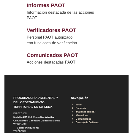
Informes PAOT
Información destacada de las acciones
PAOT
Verificadores PAOT
Personal PAOT autorizado
con funciones de verificación
Comunicados PAOT
Acciones destacadas PAOT
PROCURADURÍA AMBIENTAL Y
Navegación
DEL ORDENAMIENTO
Inicio
TERRITORIAL DE LA CDMX
Denuncia
¿Quiénes somos?
DIRECCIÓN
Micrositios
Medellín 202, Col. Roma Sur, Alcaldía
Comunicados
Cuauhtémoc, C.P. 06700, Ciudad de México
Consejo de Gobierno
WEB E-MAIL
Correo Institucional
TELÉFONO