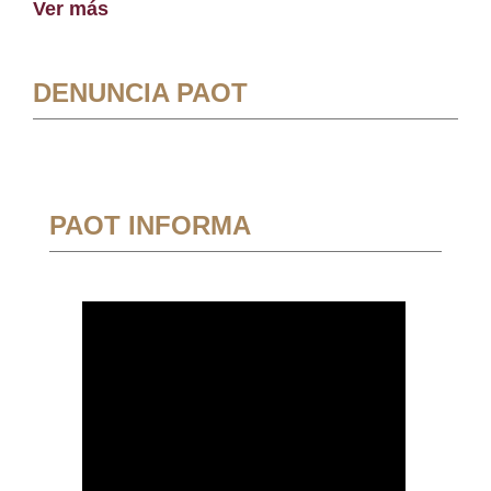
Ver más
DENUNCIA PAOT
PAOT INFORMA