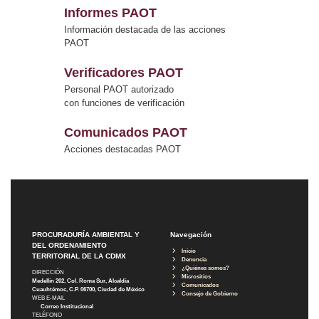
Informes PAOT
Información destacada de las acciones
PAOT
Verificadores PAOT
Personal PAOT autorizado
con funciones de verificación
Comunicados PAOT
Acciones destacadas PAOT
PROCURADURÍA AMBIENTAL Y
Navegación
DEL ORDENAMIENTO
Inicio
TERRITORIAL DE LA CDMX
Denuncia
¿Quiénes somos?
DIRECCIÓN
Micrositios
Medellín 202, Col. Roma Sur, Alcaldía
Comunicados
Cuauhtémoc, C.P. 06700, Ciudad de México
Consejo de Gobierno
WEB E-MAIL
Correo Institucional
TELÉFONO