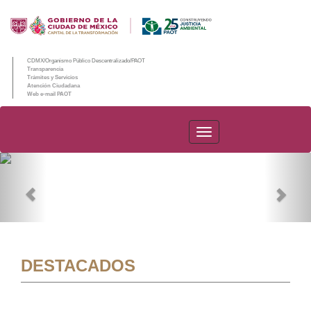
CDMX/Organismo Público Descentralizado/PAOT
Transparencia
Trámites y Servicios
Atención Ciudadana
Web e-mail PAOT
PAOT
Previous
Nex
DESTACADOS