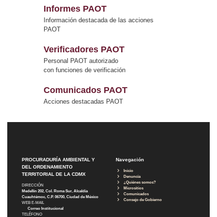
Informes PAOT
Información destacada de las acciones
PAOT
Verificadores PAOT
Personal PAOT autorizado
con funciones de verificación
Comunicados PAOT
Acciones destacadas PAOT
PROCURADURÍA AMBIENTAL Y
Navegación
DEL ORDENAMIENTO
Inicio
TERRITORIAL DE LA CDMX
Denuncia
¿Quiénes somos?
DIRECCIÓN
Micrositios
Medellín 202, Col. Roma Sur, Alcaldía
Comunicados
Cuauhtémoc, C.P. 06700, Ciudad de México
Consejo de Gobierno
WEB E-MAIL
Correo Institucional
TELÉFONO