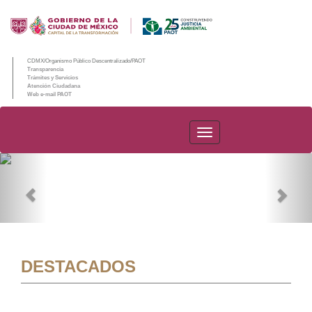
CDMX/Organismo Público Descentralizado/PAOT
Transparencia
Trámites y Servicios
Atención Ciudadana
Web e-mail PAOT
PAOT
Previous
Nex
DESTACADOS