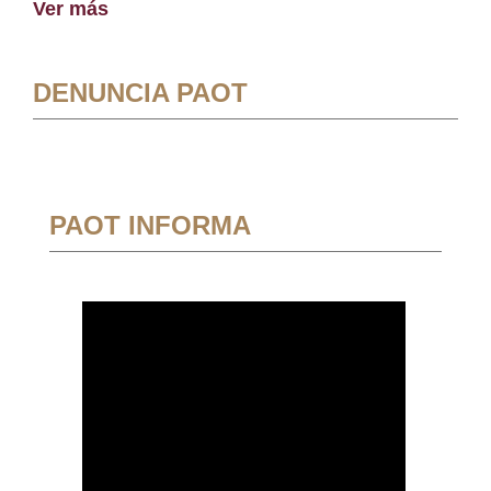
Ver más
DENUNCIA PAOT
PAOT INFORMA