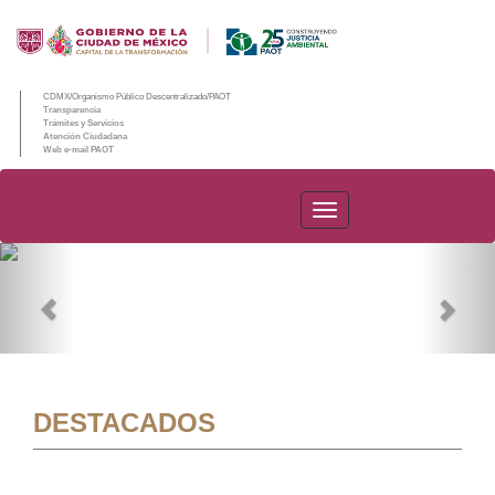
CDMX/Organismo Público Descentralizado/PAOT
Transparencia
Trámites y Servicios
Atención Ciudadana
Web e-mail PAOT
PAOT
Previous
Nex
DESTACADOS