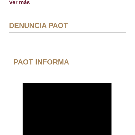
Ver más
DENUNCIA PAOT
PAOT INFORMA