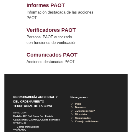
Informes PAOT
Información destacada de las acciones
PAOT
Verificadores PAOT
Personal PAOT autorizado
con funciones de verificación
Comunicados PAOT
Acciones destacadas PAOT
PROCURADURÍA AMBIENTAL Y
Navegación
DEL ORDENAMIENTO
Inicio
TERRITORIAL DE LA CDMX
Denuncia
¿Quiénes somos?
DIRECCIÓN
Micrositios
Medellín 202, Col. Roma Sur, Alcaldía
Comunicados
Cuauhtémoc, C.P. 06700, Ciudad de México
Consejo de Gobierno
WEB E-MAIL
Correo Institucional
TELÉFONO