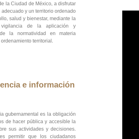
de la Ciudad de México, a disfrutar
 adecuado y un territorio ordenado
llo, salud y bienestar, mediante la
vigilancia de la aplicación y
 de la normatividad en materia
 ordenamiento territorial.
encia e información
ia gubernamental es la obligación
os de hacer pública y accesible la
bre sus actividades y decisiones.
es permitir que los ciudadanos