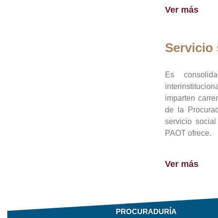
Ver más
Servicio 
Es consolid
interinstituci
imparten carre
de la Procura
servicio socia
PAOT ofrece.
Ver más
PROCURADURÍA