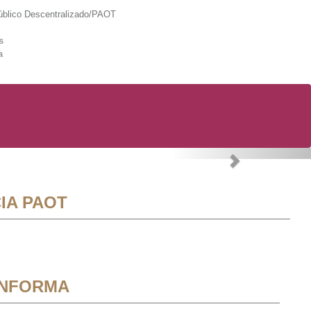
lico Descentralizado/PAOT
s
a
Next
IA PAOT
INFORMA