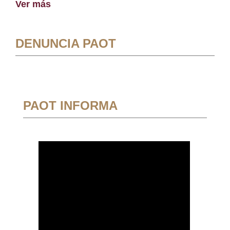
Ver más
DENUNCIA PAOT
PAOT INFORMA