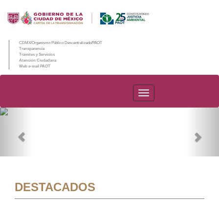
CDMX/Organismo Público Descentralizado/PAOT
Transparencia
Trámites y Servicios
Atención Ciudadana
Web e-mail PAOT
PAOT
Previous
Nex
DESTACADOS