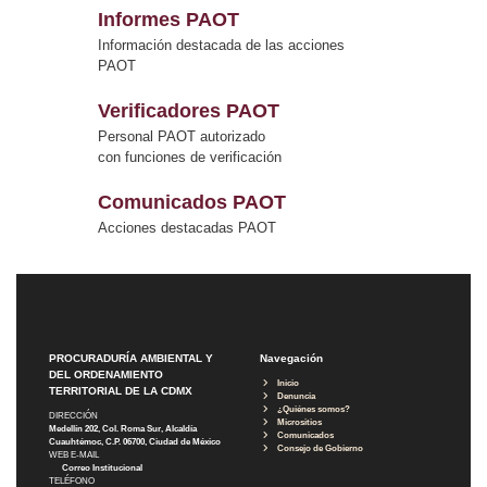
Informes PAOT
Información destacada de las acciones
PAOT
Verificadores PAOT
Personal PAOT autorizado
con funciones de verificación
Comunicados PAOT
Acciones destacadas PAOT
PROCURADURÍA AMBIENTAL Y
Navegación
DEL ORDENAMIENTO
Inicio
TERRITORIAL DE LA CDMX
Denuncia
¿Quiénes somos?
DIRECCIÓN
Micrositios
Medellín 202, Col. Roma Sur, Alcaldía
Comunicados
Cuauhtémoc, C.P. 06700, Ciudad de México
Consejo de Gobierno
WEB E-MAIL
Correo Institucional
TELÉFONO