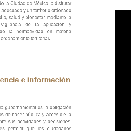
de la Ciudad de México, a disfrutar
 adecuado y un territorio ordenado
llo, salud y bienestar, mediante la
vigilancia de la aplicación y
 de la normatividad en materia
 ordenamiento territorial.
encia e información
ia gubernamental es la obligación
os de hacer pública y accesible la
bre sus actividades y decisiones.
es permitir que los ciudadanos