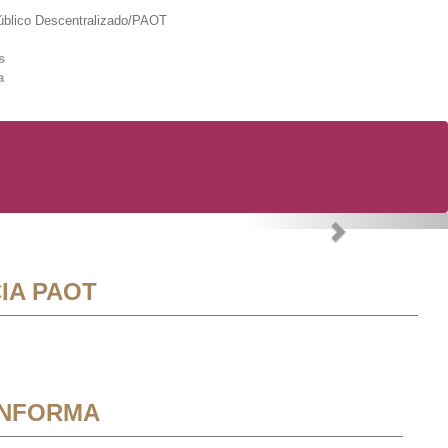
lico Descentralizado/PAOT
s
a
Next
IA PAOT
INFORMA