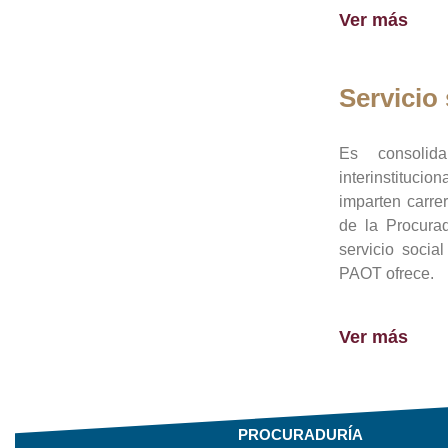
Ver más
Servicio 
Es consolid
interinstituci
imparten carre
de la Procura
servicio socia
PAOT ofrece.
Ver más
PROCURADURÍA