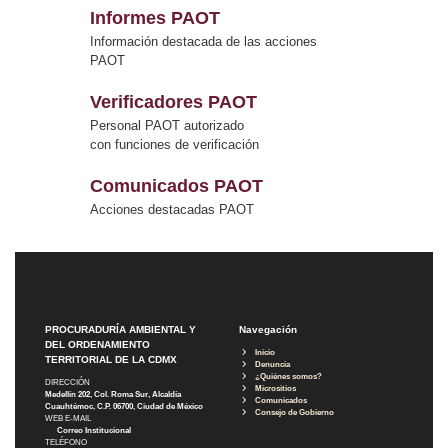
Informes PAOT
Información destacada de las acciones
PAOT
Verificadores PAOT
Personal PAOT autorizado
con funciones de verificación
Comunicados PAOT
Acciones destacadas PAOT
PROCURADURÍA AMBIENTAL Y
Navegación
DEL ORDENAMIENTO
Inicio
TERRITORIAL DE LA CDMX
Denuncia
¿Quiénes somos?
DIRECCIÓN
Micrositios
Medellín 202, Col. Roma Sur, Alcaldía
Comunicados
Cuauhtémoc, C.P. 06700, Ciudad de México
Consejo de Gobierno
WEB E-MAIL
Correo Institucional
TELÉFONO