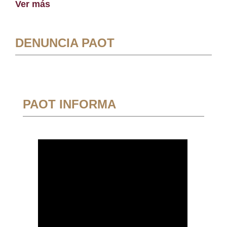
Ver más
DENUNCIA PAOT
PAOT INFORMA