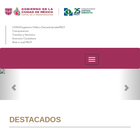
CDMX/Organismo Público Descentralizado/PAOT
Transparencia
Trámites y Servicios
Atención Ciudadana
Web e-mail PAOT
PAOT
Previous
Nex
DESTACADOS