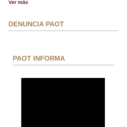
Ver más
DENUNCIA PAOT
PAOT INFORMA