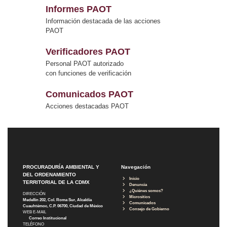
Informes PAOT
Información destacada de las acciones
PAOT
Verificadores PAOT
Personal PAOT autorizado
con funciones de verificación
Comunicados PAOT
Acciones destacadas PAOT
PROCURADURÍA AMBIENTAL Y
Navegación
DEL ORDENAMIENTO
Inicio
TERRITORIAL DE LA CDMX
Denuncia
¿Quiénes somos?
DIRECCIÓN
Micrositios
Medellín 202, Col. Roma Sur, Alcaldía
Comunicados
Cuauhtémoc, C.P. 06700, Ciudad de México
Consejo de Gobierno
WEB E-MAIL
Correo Institucional
TELÉFONO