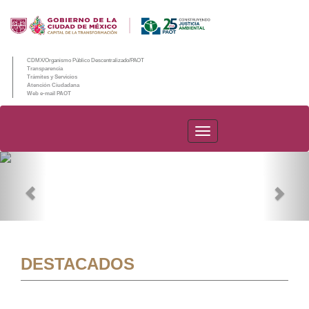
CDMX/Organismo Público Descentralizado/PAOT
Transparencia
Trámites y Servicios
Atención Ciudadana
Web e-mail PAOT
PAOT
Previous
Nex
DESTACADOS