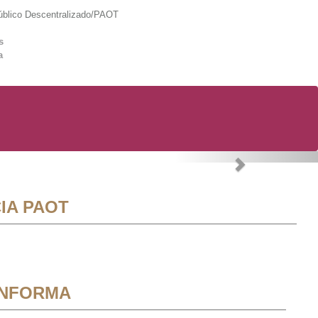
lico Descentralizado/PAOT
s
a
Next
IA PAOT
INFORMA