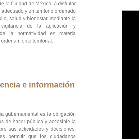
de la Ciudad de México, a disfrutar
 adecuado y un territorio ordenado
llo, salud y bienestar, mediante la
vigilancia de la aplicación y
 de la normatividad en materia
 ordenamiento territorial.
encia e información
ia gubernamental es la obligación
os de hacer pública y accesible la
bre sus actividades y decisiones.
es permitir que los ciudadanos