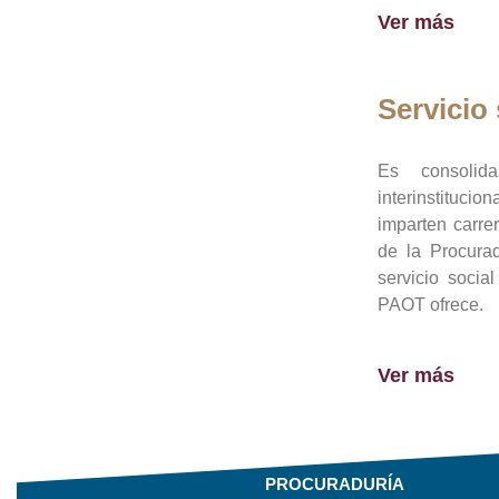
Ver más
Servicio 
Es consolid
interinstituci
imparten carre
de la Procura
servicio socia
PAOT ofrece.
Ver más
PROCURADURÍA