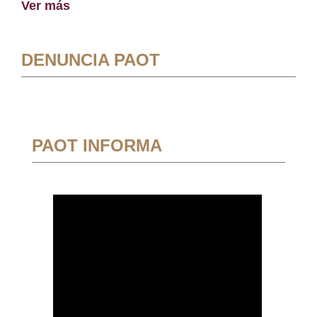
Ver más
DENUNCIA PAOT
PAOT INFORMA