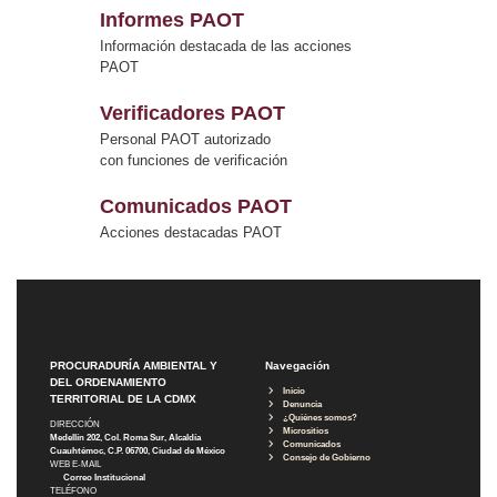
Informes PAOT
Información destacada de las acciones
PAOT
Verificadores PAOT
Personal PAOT autorizado
con funciones de verificación
Comunicados PAOT
Acciones destacadas PAOT
PROCURADURÍA AMBIENTAL Y
Navegación
DEL ORDENAMIENTO
Inicio
TERRITORIAL DE LA CDMX
Denuncia
¿Quiénes somos?
DIRECCIÓN
Micrositios
Medellín 202, Col. Roma Sur, Alcaldía
Comunicados
Cuauhtémoc, C.P. 06700, Ciudad de México
Consejo de Gobierno
WEB E-MAIL
Correo Institucional
TELÉFONO