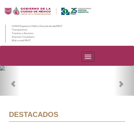
CDMX/Organismo Público Descentralizado/PAOT
Transparencia
Trámites y Servicios
Atención Ciudadana
Web e-mail PAOT
PAOT
Previous
Nex
DESTACADOS