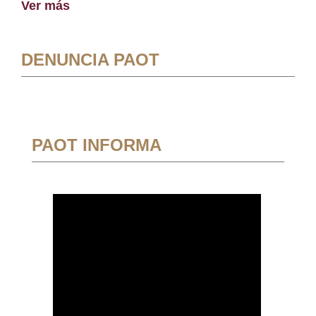
Ver más
DENUNCIA PAOT
PAOT INFORMA