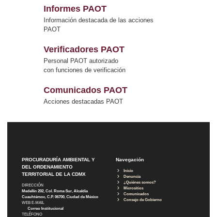
Informes PAOT
Información destacada de las acciones
PAOT
Verificadores PAOT
Personal PAOT autorizado
con funciones de verificación
Comunicados PAOT
Acciones destacadas PAOT
PROCURADURÍA AMBIENTAL Y
Navegación
DEL ORDENAMIENTO
Inicio
TERRITORIAL DE LA CDMX
Denuncia
¿Quiénes somos?
DIRECCIÓN
Micrositios
Medellín 202, Col. Roma Sur, Alcaldía
Comunicados
Cuauhtémoc, C.P. 06700, Ciudad de México
Consejo de Gobierno
WEB E-MAIL
Correo Institucional
TELÉFONO