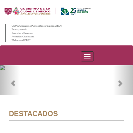
CDMX/Organismo Público Descentralizado/PAOT
Transparencia
Trámites y Servicios
Atención Ciudadana
Web e-mail PAOT
PAOT
Previous
Nex
DESTACADOS